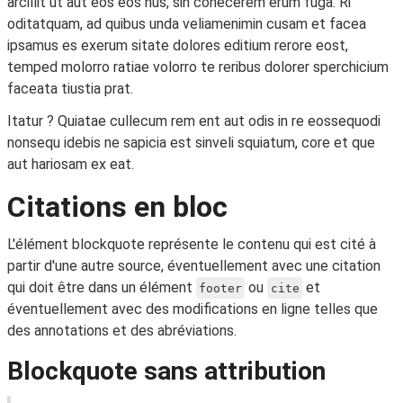
arcillit ut aut eos eos nus, sin conecerem erum fuga. Ri
oditatquam, ad quibus unda veliamenimin cusam et facea
ipsamus es exerum sitate dolores editium rerore eost,
temped molorro ratiae volorro te reribus dolorer sperchicium
faceata tiustia prat.
Itatur ? Quiatae cullecum rem ent aut odis in re eossequodi
nonsequ idebis ne sapicia est sinveli squiatum, core et que
aut hariosam ex eat.
Citations en bloc
L'élément blockquote représente le contenu qui est cité à
partir d'une autre source, éventuellement avec une citation
qui doit être dans un élément
ou
et
footer
cite
éventuellement avec des modifications en ligne telles que
des annotations et des abréviations.
Blockquote sans attribution