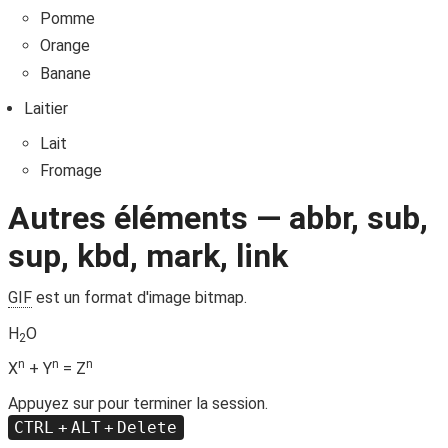
Pomme
Orange
Banane
Laitier
Lait
Fromage
Autres éléments — abbr, sub,
sup, kbd, mark, link
GIF
est un format d'image bitmap.
H
O
2
n
n
n
X
+ Y
= Z
Appuyez sur pour terminer la session.
CTRL
+
ALT
+
Delete