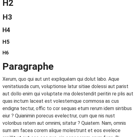
H2
H3
H4
H5
H6
Paragraphe
Xerum, quo qui aut unt expliquéam qui dolut labo. Aque
venitatiusda cum, voluptionse latur sitiae dolessi aut parist
aut dollo enim qui voluptate ma dolestendit peritin re plis aut
quas inctum laceat est volestemque commosa as cus
endigna tectur, offic to cor sequas etum rerum idem sintibus
eiur ? Quianimin porecus evelectrur, cum que nis nust
voloribus ratem aut omnimi, sitatur ? Quiatem. Nam, omnis
sum am facea corem alique molestrunt et eos evelece