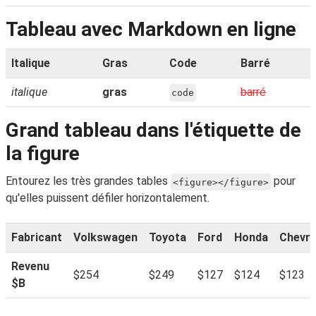
Tableau avec Markdown en ligne
Italique
Gras
Code
Barré
italique
gras
barré
code
Grand tableau dans l'étiquette de
la figure
Entourez les très grandes tables
pour
<figure></figure>
qu'elles puissent défiler horizontalement.
Fabricant
Volkswagen
Toyota
Ford
Honda
Chevro
Revenu
$254
$249
$127
$124
$123
$B